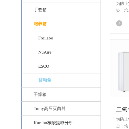
为防止
手套箱
染，培养
胆 材料、
培养箱
消(过
Froilabo
NuAire
ESCO
普和希
干燥箱
Tomy高压灭菌器
为防止
Kurabo核酸提取分析
染，培养