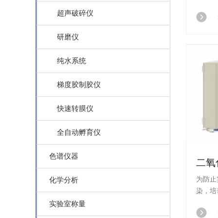
胆 材料、
超声破碎仪
消(过
研磨仪
纯水系统
梯度胶制胶仪
快速转膜仪
全自动孵育仪
色谱仪器
为防止
化学分析
染，培养
胆 材料、
实验室称量
消(过