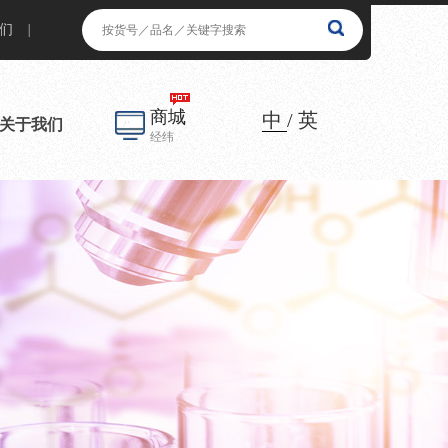
们
|
商城
中
/
英
关于我们
经纬