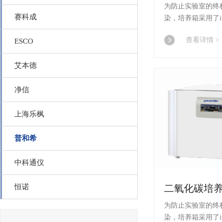
为防止实验室的终
赛科成
染，培养箱采用了inCu
胆 材料、SafeCell
查看详情 >
ESCO
消(过氧化氢) 毒灭
艾本德
净信
上海乐枫
普和希
中科通仪
恒诺
为防止实验室的终
染，培养箱采用了inCu