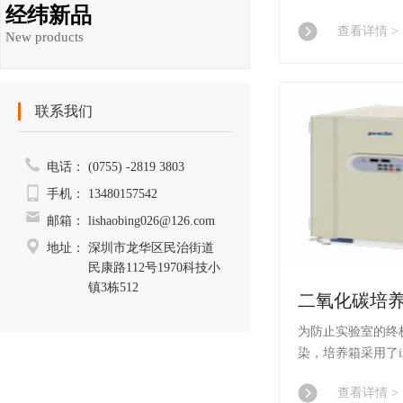
经纬新品
胆 材料、SafeCell
查看详情 >
消(过氧化氢) 毒灭
New products
联系我们
电话：
(0755) -2819 3803
手机：
13480157542
邮箱：
lishaobing026@126.com
地址：
深圳市龙华区民治街道
民康路112号1970科技小
镇3栋512
为防止实验室的终
染，培养箱采用了inCu
胆 材料、SafeCell
查看详情 >
消(过氧化氢) 毒灭